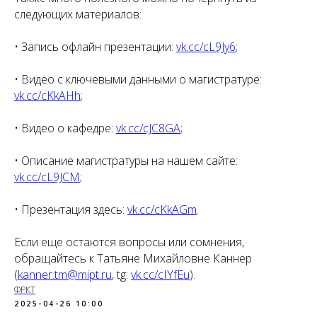
следующих материалов:
• Запись офлайн презентации:
vk.cc/cL9Jy6
;
• Видео с ключевыми данными о магистратуре:
vk.cc/cKkAHh
;
• Видео о кафедре:
vk.cc/cJC8GA
;
• Описание магистратуры на нашем сайте:
vk.cc/cL9JCM
;
• Презентация здесь:
vk.cc/cKkAGm
.
Если еще остаются вопросы или сомнения,
обращайтесь к Татьяне Михайловне Каннер
(
kanner.tm@mipt.ru
, tg:
vk.cc/cIYfEu
).
ФРКТ
2025-04-26 10:00