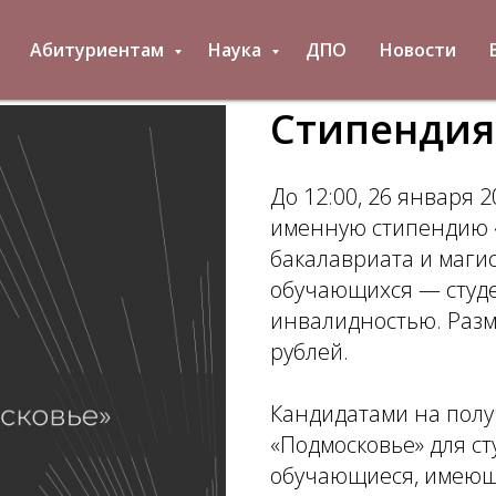
Абитуриентам
Наука
ДПО
Новости
Cтипендия
До 12:00, 26 января 
именную стипендию «
бакалавриата и маги
обучающихся — студе
инвалидностью. Разм
рублей.
Кандидатами на пол
«Подмосковье» для ст
обучающиеся, имеющи