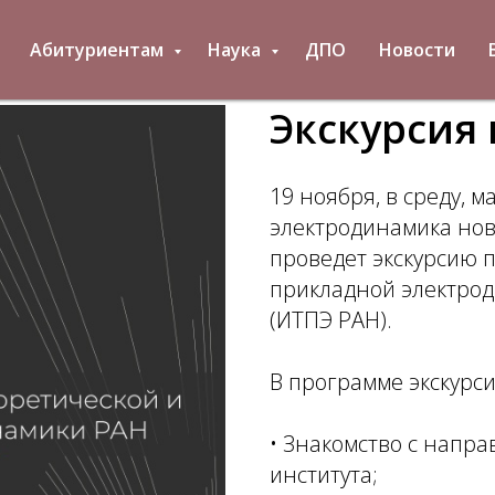
Абитуриентам
Наука
ДПО
Новости
Экскурсия
19 ноября, в среду, 
электродинамика но
проведет экскурсию п
прикладной электрод
(ИТПЭ РАН).
В программе экскурси
• Знакомство с напр
института;