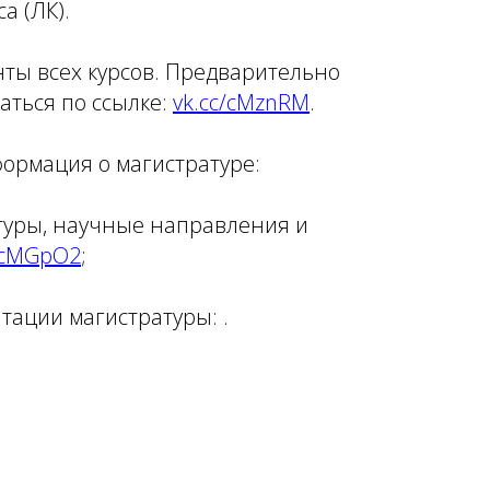
а (ЛК).
ты всех курсов. Предварительно
аться по ссылке:
vk.cc/cMznRM
.
ормация о магистратуре:
туры, научные направления и
/cMGpO2
;
тации магистратуры: .