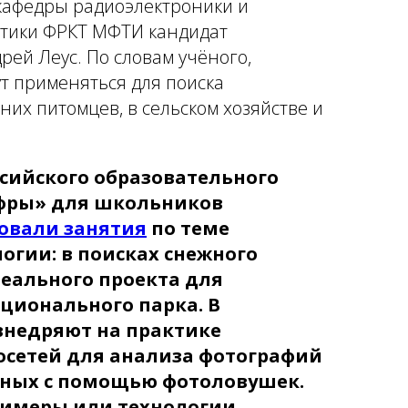
 кафедры радиоэлектроники и
тики ФРКТ МФТИ кандидат
рей Леус. По словам учёного,
ут применяться для поиска
их питомцев, в сельском хозяйстве и
ссийского образовательного
ифры» для школьников
овали занятия
по теме
огии: в поисках снежного
реального проекта для
ционального парка. В
внедряют на практике
сетей для анализа фотографий
нных с помощью фотоловушек.
римеры или технологии