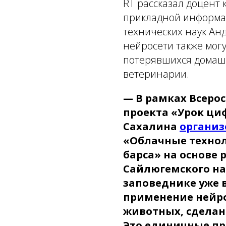
RT рассказал доцент
прикладной информа
технических наук Анд
нейросети также мог
потерявшихся домашн
ветеринарии.
— В рамках Всеро
проекта «Урок ц
Сахалина
организ
«Облачные технол
барса» на основе 
Сайлюгемского на
заповеднике уже 
применение нейро
животных, сдела
Это единичные п