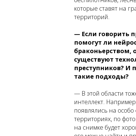
которые ставят на г
территорий.
— Если говорить п
помогут ли нейрос
браконьерством, о
существуют техно
преступников? И 
такие подходы?
— В этой области то
интеллект. Например
появлялись на особ
территориях, по фото
на снимке будет хор
его можно найти и п