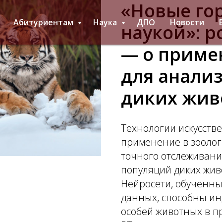
«Новые го
Абитуриентам
Наука
ДПО
Новости
наукой»: 
— о приме
для анали
диких жив
Технологии искусств
применение в зоолог
точного отслеживани
популяций диких живо
Нейросети, обученны
данных, способны и
особей животных в п