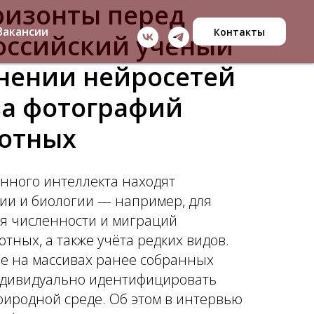
ризонты перед
Вакансии
Контакты
российский учёный
нении нейросетей
за фотографий
отных
енного интеллекта находят
ии и биологии — например, для
я численности и миграций
тных, а также учёта редких видов.
е на массивах ранее собранных
ндивидуально идентифицировать
риродной среде. Об этом в интервью