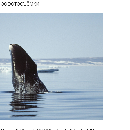
эрофотосъёмки.
ивотных — непростая задача, для