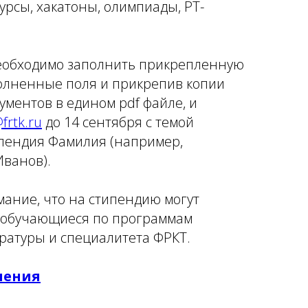
урсы, хакатоны, олимпиады, РТ-
необходимо заполнить прикрепленную
полненные поля и прикрепив копии
ментов в едином pdf файле, и
frtk.ru
до 14 сентября c темой
пендия Фамилия (например,
ванов).
ание, что на стипендию могут
о обучающиеся по программам
тратуры и специалитета ФРКТ.
нения