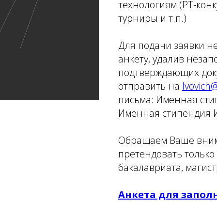
технологиям (РТ-конк
турниры и т.п.)
Для подачи заявки 
анкету, удалив неза
подтверждающих доку
отправить на
lvovich@
письма: Именная сти
Именная стипендия И
Обращаем Ваше вним
претендовать тольк
бакалавриата, магис
Анкета для запол