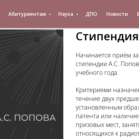
Абитуриентам
Наука
ДПО
Новости
Стипендия 
Начинается приём за
стипендии А.С. Попов
учебного года.
Критериями назначен
течение двух предше
установленным обра
патента или наличие 
призовых мест, заня
относящихся к ради