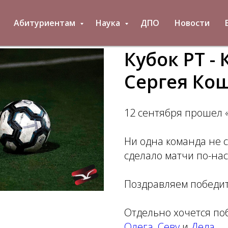
Абитуриентам
Наука
ДПО
Новости
Кубок РТ -
Сергея Ко
12 сентября прошел «
Ни одна команда не с
сделало матчи по-на
Поздравляем победит
Отдельно хочется по
Олега
,
Севу
и
Деда
.